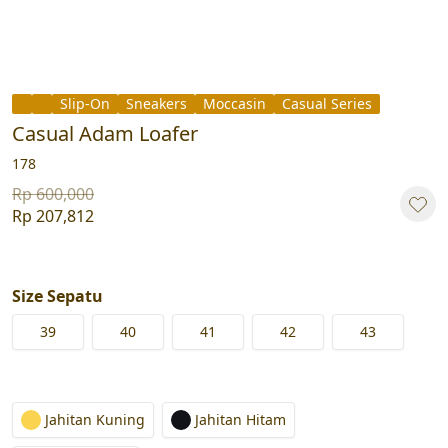
Slip-On
Sneakers
Moccasin
Casual Series
Casual Adam Loafer
178
Rp 600,000
Rp 207,812
Size Sepatu
39
40
41
42
43
Jahitan Kuning
Jahitan Hitam