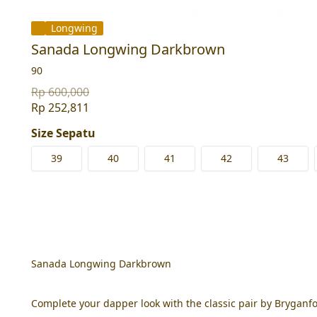
Longwing
Sanada Longwing Darkbrown
90
Rp 600,000
Rp 252,811
Size Sepatu
39
40
41
42
43
Sanada Longwing Darkbrown
Complete your dapper look with the classic pair by Brygan