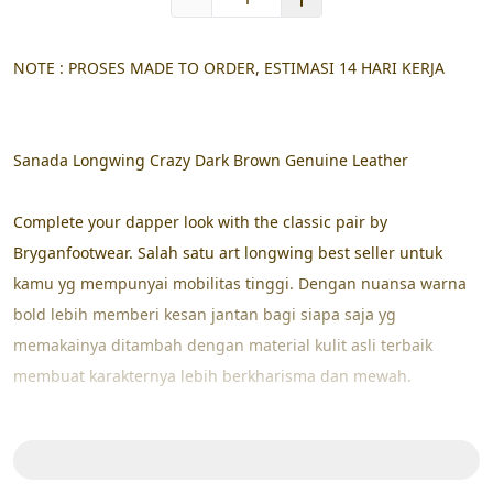
NOTE : PROSES MADE TO ORDER, ESTIMASI 14 HARI KERJA
Sanada Longwing Crazy Dark Brown Genuine Leather  
Complete your dapper look with the classic pair by 
Bryganfootwear. Salah satu art longwing best seller untuk 
kamu yg mempunyai mobilitas tinggi. Dengan nuansa warna 
bold lebih memberi kesan jantan bagi siapa saja yg 
memakainya ditambah dengan material kulit asli terbaik 
membuat karakternya lebih berkharisma dan mewah.

Spesifikasi:

Ready Size 39 40 41 42 43 44
