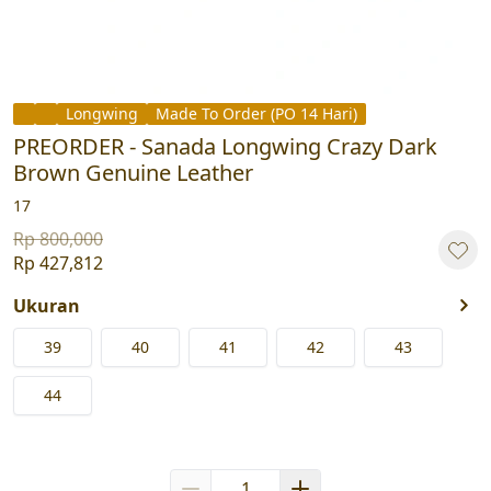
Longwing
Made To Order (PO 14 Hari)
PREORDER - Sanada Longwing Crazy Dark
Brown Genuine Leather
17
Rp 800,000
Rp 427,812
Ukuran
39
40
41
42
43
44